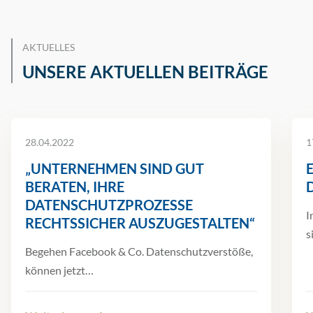
AKTUELLES
UNSERE AKTUELLEN BEITRÄGE
28.04.2022
1
„UNTERNEHMEN SIND GUT
BERATEN, IHRE
DATENSCHUTZPROZESSE
I
RECHTSSICHER AUSZUGESTALTEN“
s
Begehen Facebook & Co. Datenschutzverstöße,
können jetzt…