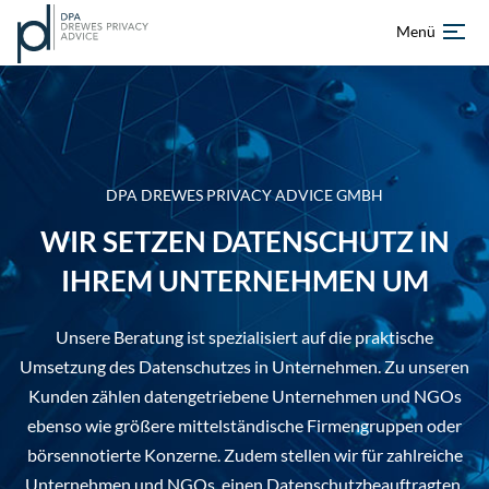
Skip
Menü
to
content
Startseite
Über uns
DPA DREWES PRIVACY ADVICE GMBH
Leistungen
WIR SETZEN DATENSCHUTZ IN
Referenzen
IHREM UNTERNEHMEN UM
Aktuelles
Unsere Beratung ist spezialisiert auf die praktische
Umsetzung des Datenschutzes in Unternehmen. Zu unseren
Karriere
Kunden zählen datengetriebene Unternehmen und NGOs
ebenso wie größere mittelständische Firmengruppen oder
DE
EN
börsennotierte Konzerne. Zudem stellen wir für zahlreiche
Unternehmen und NGOs einen Datenschutzbeauftragten.