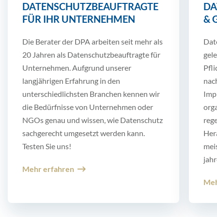
DATENSCHUTZBEAUFTRAGTE
DA
FÜR IHR UNTERNEHMEN
& 
Die Berater der DPA arbeiten seit mehr als
Dat
20 Jahren als Datenschutzbeauftragte für
gel
Unternehmen. Aufgrund unserer
Pfli
langjährigen Erfahrung in den
nac
unterschiedlichsten Branchen kennen wir
Imp
die Bedürfnisse von Unternehmen oder
org
NGOs genau und wissen, wie Datenschutz
reg
sachgerecht umgesetzt werden kann.
Her
Testen Sie uns!
mei
jahr
Mehr erfahren
Meh